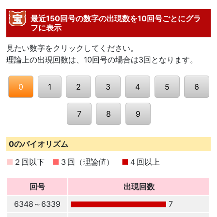
最近150回号の数字の出現数を10回号ごとにグラ
フに表示
見たい数字をクリックしてください。
理論上の出現回数は、10回号の場合は3回となります。
0
1
2
3
4
5
6
7
8
9
0のバイオリズム
■
２回以下
■
３回（理論値）
■
４回以上
回号
出現回数
6348～6339
7