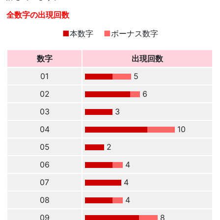
全数字の出現回数
■
本数字
■
ボーナス数字
数字
出現回数
01
5
02
6
03
3
04
10
05
2
06
4
07
4
08
4
09
8