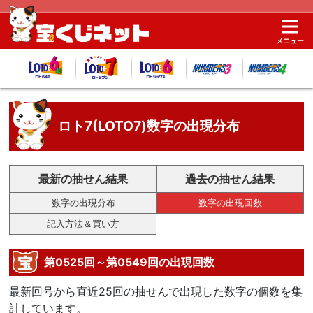
メニュー
ロト7(LOTO7)数字の出現分布
最新の抽せん結果
過去の抽せん結果
数字の出現分布
数字の出現回数
記入方法＆買い方
第0525回～第0549回の出現回数
最新回号から直近25回の抽せんで出現した数字の個数を集
計しています。